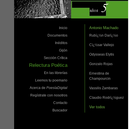
Antonio Machado
Inicio
Documentos
Rubï¿½n Darï¿½o
Inéditos
Cï¿½sar Vallejo
Gijón
Odysseas Elytis
Sección Crítica
Gonzalo Rojas
Relectura Poética
En las librerías
Ernestina de
Champourcin
Leemos tu poemario
Acerca de
PoesíaDigital
Vassilis Zambaras
Regístrate con nosotros
Claudio Rodrï¿½guez
Contacto
Ver todos
Buscador