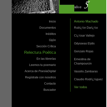
Antonio Machado
Inicio
Documentos
Rubï¿½n Darï¿½o
Inéditos
Cï¿½sar Vallejo
Gijón
Odysseas Elytis
Sección Crítica
Gonzalo Rojas
Relectura Poética
En las librerías
Ernestina de
Champourcin
Leemos tu poemario
Acerca de
PoesíaDigital
Vassilis Zambaras
Regístrate con nosotros
Claudio Rodrï¿½guez
Contacto
Ver todos
Buscador