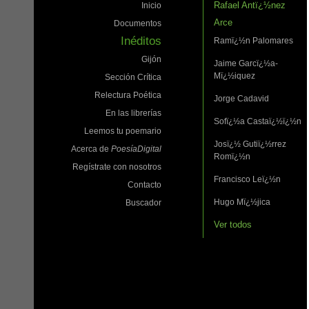
Rafael Antï¿½nez
Inicio
Arce
Documentos
Inéditos
Ramï¿½n Palomares
Gijón
Jaime Garcï¿½a-
Mï¿½iquez
Sección Crítica
Relectura Poética
Jorge Cadavid
En las librerías
Sofï¿½a Castaï¿½ï¿½n
Leemos tu poemario
Josï¿½ Gutiï¿½rrez
Acerca de
PoesíaDigital
Romï¿½n
Regístrate con nosotros
Francisco Leï¿½n
Contacto
Hugo Mï¿½jica
Buscador
Ver todos