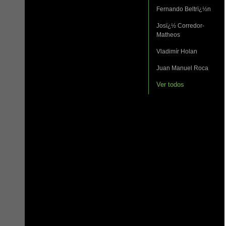
Fernando Beltrï¿½n
Josï¿½ Corredor-
Matheos
Vladimír Holan
Juan Manuel Roca
Ver todos