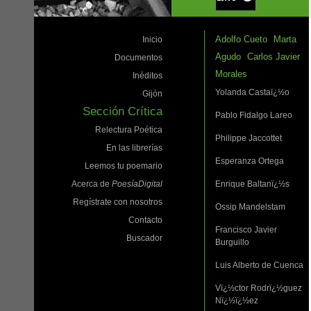
Adolfo Cueto
Marta
Inicio
Agudo
Carlos Javier
Documentos
Morales
Inéditos
Yolanda Castaï¿½o
Gijón
Sección Crítica
Pablo Fidalgo Lareo
Relectura Poética
Philippe Jaccottet
En las librerías
Esperanza Ortega
Leemos tu poemario
Acerca de
PoesíaDigital
Enrique Baltanï¿½s
Regístrate con nosotros
Ossip Mandelstam
Contacto
Francisco Javier
Buscador
Burguillo
Luis Alberto de Cuenca
Vï¿½ctor Rodrï¿½guez
Nï¿½ï¿½ez