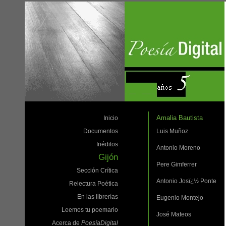
Amalia Bautista
Inicio
Documentos
Luis Muñoz
Inéditos
Antonio Moreno
Gijón
Pere Gimferrer
Sección Crítica
Antonio Josï¿½ Ponte
Relectura Poética
En las librerías
Eugenio Montejo
Leemos tu poemario
José Mateos
Acerca de
PoesíaDigital