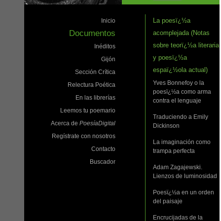
La poesï¿½a
Inicio
Documentos
acomplejada (Notas
sobre teorï¿½a literaria
Inéditos
y poesï¿½a
Gijón
espaï¿½ola actual)
Sección Crítica
Yves Bonnefoy o la
Relectura Poética
poesï¿½a como arma
En las librerías
contra el lenguaje
Leemos tu poemario
Traduciendo a Emily
Acerca de
PoesíaDigital
Dickinson
Regístrate con nosotros
La imaginación como
Contacto
trampa perfecta
Buscador
Adam Zagajewski.
Lienzos de luminosidad
Poesï¿½a en un orden
del paisaje
Encrucijadas de la