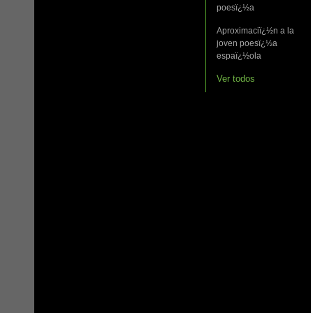
poesï¿½a
Aproximaciï¿½n a la
joven poesï¿½a
espaï¿½ola
Ver todos