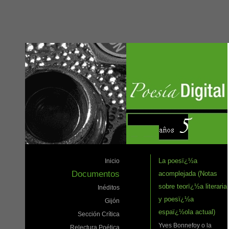
La poesï¿½a
Inicio
Documentos
acomplejada (Notas
sobre teorï¿½a literaria
Inéditos
y poesï¿½a
Gijón
espaï¿½ola actual)
Sección Crítica
Yves Bonnefoy o la
Relectura Poética