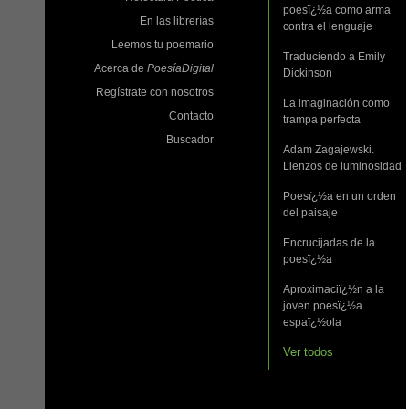
poesï¿½a como arma
En las librerías
contra el lenguaje
Leemos tu poemario
Traduciendo a Emily
Acerca de
PoesíaDigital
Dickinson
Regístrate con nosotros
La imaginación como
Contacto
trampa perfecta
Buscador
Adam Zagajewski.
Lienzos de luminosidad
Poesï¿½a en un orden
del paisaje
Encrucijadas de la
poesï¿½a
Aproximaciï¿½n a la
joven poesï¿½a
espaï¿½ola
Ver todos