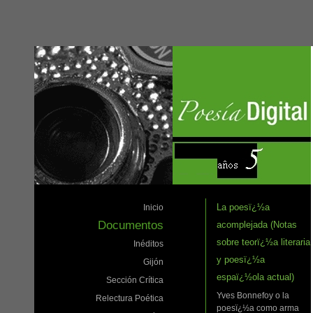
La poesï¿½a
Inicio
Documentos
acomplejada (Notas
sobre teorï¿½a literaria
Inéditos
y poesï¿½a
Gijón
espaï¿½ola actual)
Sección Crítica
Yves Bonnefoy o la
Relectura Poética
poesï¿½a como arma