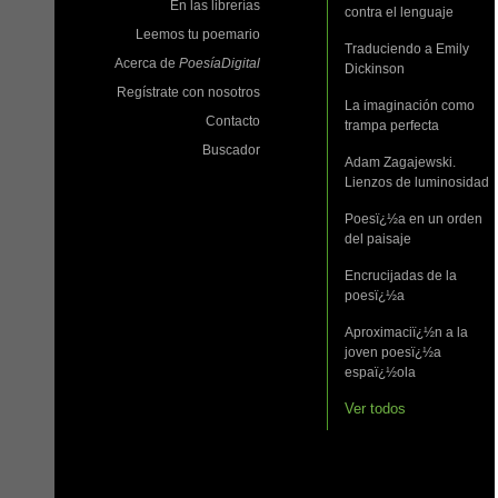
En las librerías
contra el lenguaje
Leemos tu poemario
Traduciendo a Emily
Acerca de
PoesíaDigital
Dickinson
Regístrate con nosotros
La imaginación como
Contacto
trampa perfecta
Buscador
Adam Zagajewski.
Lienzos de luminosidad
Poesï¿½a en un orden
del paisaje
Encrucijadas de la
poesï¿½a
Aproximaciï¿½n a la
joven poesï¿½a
espaï¿½ola
Ver todos