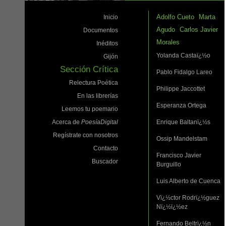
Adolfo Cueto
Marta
Inicio
Agudo
Carlos Javier
Documentos
Morales
Inéditos
Yolanda Castaï¿½o
Gijón
Sección Crítica
Pablo Fidalgo Lareo
Relectura Poética
Philippe Jaccottet
En las librerías
Esperanza Ortega
Leemos tu poemario
Acerca de
PoesíaDigital
Enrique Baltanï¿½s
Regístrate con nosotros
Ossip Mandelstam
Contacto
Francisco Javier
Buscador
Burguillo
Luis Alberto de Cuenca
Vï¿½ctor Rodrï¿½guez
Nï¿½ï¿½ez
Fernando Beltrï¿½n