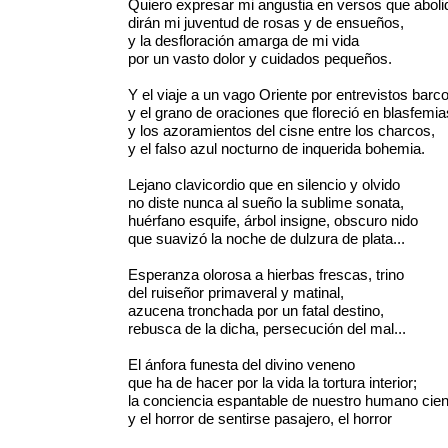
Quiero expresar mi angustia en versos que aboli
dirán mi juventud de rosas y de ensueños,
y la desfloración amarga de mi vida
por un vasto dolor y cuidados pequeños.
Y el viaje a un vago Oriente por entrevistos barc
y el grano de oraciones que floreció en blasfemia
y los azoramientos del cisne entre los charcos,
y el falso azul nocturno de inquerida bohemia.
Lejano clavicordio que en silencio y olvido
no diste nunca al sueño la sublime sonata,
huérfano esquife, árbol insigne, obscuro nido
que suavizó la noche de dulzura de plata...
Esperanza olorosa a hierbas frescas, trino
del ruiseñor primaveral y matinal,
azucena tronchada por un fatal destino,
rebusca de la dicha, persecución del mal...
El ánfora funesta del divino veneno
que ha de hacer por la vida la tortura interior;
la conciencia espantable de nuestro humano cie
y el horror de sentirse pasajero, el horror