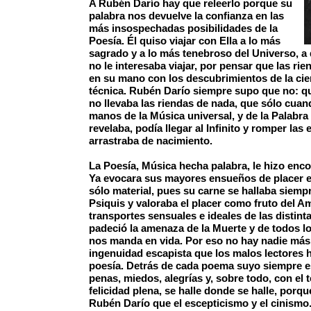
A Rubén Darío hay que releerlo porque su
palabra nos devuelve la confianza en las
más insospechadas posibilidades de la
Poesía. Él quiso viajar con Ella a lo más
sagrado y a lo más tenebroso del Universo, 
no le interesaba viajar, por pensar que las rie
en su mano con los descubrimientos de la cien
técnica. Rubén Darío siempre supo que no: q
no llevaba las riendas de nada, que sólo cua
manos de la Música universal, y de la Palabra
revelaba, podía llegar al Infinito y romper las
arrastraba de nacimiento.
La Poesía, Música hecha palabra, le hizo enco
Ya evocara sus mayores ensueños de placer er
sólo material, pues su carne se hallaba siempr
Psiquis y valoraba el placer como fruto del Am
transportes sensuales e ideales de las distin
padeció la amenaza de la Muerte y de todos l
nos manda en vida. Por eso no hay nadie más l
ingenuidad escapista que los malos lectores 
poesía. Detrás de cada poema suyo siempre e
penas, miedos, alegrías y, sobre todo, con el 
felicidad plena, se halle donde se halle, por
Rubén Darío que el escepticismo y el cinismo