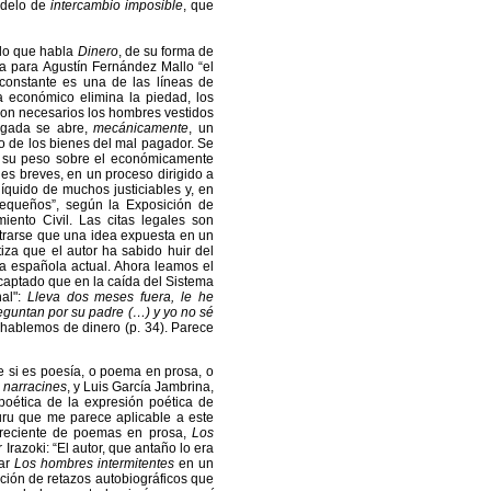
odelo de
intercambio imposible
, que
 lo que habla
Dinero
, de su forma de
ra para Agustín Fernández Mallo “el
y constante es una de las líneas de
 económico elimina la piedad, los
son necesarios los hombres vestidos
pagada se abre,
mecánicamente
, un
o de los bienes del mal pagador. Se
o su peso sobre el económicamente
les breves, en un proceso dirigido a
líquido de muchos justiciables y, en
pequeños”, según la Exposición de
ento Civil. Las citas legales son
ostrarse que una idea expuesta en un
tiza que el autor ha sabido huir del
ía española actual. Ahora leamos el
captado que en la caída del Sistema
nal":
Lleva dos meses fuera, le he
eguntan por su padre (…) y yo no sé
 hablemos de dinero
(p. 34). Parece
e si es poesía, o poema en prosa, o
e
narracines
, y Luis García Jambrina,
poética de la expresión poética de
ru que me parece aplicable a este
o reciente de poemas en prosa,
Los
Irazoki: “El autor, que antaño lo era
ear
Los hombres intermitentes
en un
ación de retazos autobiográficos que