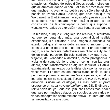
las cosas son como son, y no se dan rodeos retóricos
situaciones. Muchos de estos diálogos pueden oírse en 
que de ahí es de donde vienen. Por ello el proceso de revit
que muchos incluyen en su poética pero sólo a beneficio de
poesía de Pablo García Casado, que hace eso que toda
Wordsworth a Eliot, intentan hacer,
escribir poesía con el l
conseguirlo. Y sin embargo, y ahí está el milagro, sin
constructiva, de la complejidad superior que supone 
visuales y verbales de expresión hasta llegar a esa “purez
En realidad, aunque el lenguaje sea realista, el resultado 
ya que se logra algo más, una poematicidad realista
experiencia, sin limitarse a una imagen o anécdota c
exento, del que el lector deba esperar o suponer una
contada a partir de uno de sus detalles. Por eso alguno
negro, o a la literatura detectivesca (en “Atlantic City” la 
de un modo parecido. En este sentido, hay que hacer no
viajante, del vendedor a domicilio, como protagonista
viajante de comercio tiene algo en común con las prosti
dinero, debe transformarse en alguien seductor. Y Garcí
extrañamiento, generado por la distancia y por la necesid
veces visto. El dinero es una tercera mano, decía Toulet,
pero sabe ponernos también en
tercera
persona
, en algu
lograríamos sin su necesidad:
Escucho la voz de mi hija a
distancia. Brillan los catálogos, es más bello el pr
esperando en cada nave del polígono
(p. 28). El dinero y 
reinvención del yo. Todo eso, y muchas cosas más, podem
que vale por muchos tratados de sociología, por varios e
varias monografías sobre micronarrativa. Un libro que ab
tan necesitada de aire puro.