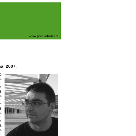
na, 2007.
o
a
e
e
e
s
n
o
e
a
o
e
a
s
e