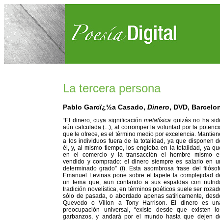
La tercera persona
Pablo Garcï¿½a Casado,
Dinero
, DVD, Barcelo
“El dinero, cuya significación
metafísica
quizás no ha sid
aún calculada (...), al corromper la voluntad por la potenci
que le ofrece, es el término medio por excelencia. Mantien
a los individuos fuera de la totalidad, ya que disponen d
él, y, al mismo tiempo, los engloba en la totalidad, ya qu
en el comercio y la transacción el hombre mismo e
vendido y comprado: el dinero siempre es salario en u
determinado grado” (i). Esta asombrosa frase del filósof
Emanuel Levinas pone sobre el tapete la complejidad d
un tema que, aun contando a sus espaldas con nutrid
tradición novelística, en términos poéticos suele ser rozad
sólo de pasada, o abordado apenas satíricamente, desd
Quevedo o Villon a Tony Harrison. El dinero es un
preocupación universal, “existe desde que existen lo
garbanzos, y andará por el mundo hasta que dejen d