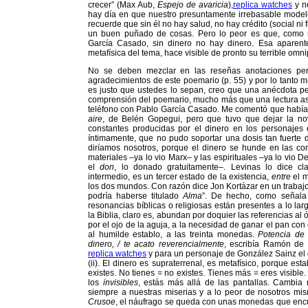
crecer” (Max Aub,
Espejo de avaricia
),
replica watches
y n
hay día en que nuestro presuntamente irrebasable modelo
recuerde que sin él no hay salud, no hay crédito (social ni 
un buen puñado de cosas. Pero lo peor es que, como
García Casado, sin dinero no hay dinero. Esa aparent
metafísica del tema, hace visible de pronto su terrible omn
No se deben mezclar en las reseñas anotaciones per
agradecimientos de este poemario (p. 55) y por lo tanto m
es justo que ustedes lo sepan, creo que una anécdota pe
comprensión del poemario, mucho más que una lectura as
teléfono con Pablo García Casado. Me comentó que habí
aire
, de Belén Gopegui, pero que tuvo que dejar la nov
constantes producidas por el dinero en los personajes
íntimamente, que no pudo soportar una dosis tan fuerte de
diríamos nosotros, porque el dinero se hunde en las con
materiales –ya lo vio Marx– y las espirituales –ya lo vio D
el
don
, lo donado gratuitamente–. Levinas lo dice cl
intermedio, es un tercer estado de la existencia,
entre
el m
los dos mundos. Con razón dice Jon Kortázar en un trabaj
podría haberse titulado
Alma
”. De hecho, como señala e
resonancias bíblicas o religiosas están presentes a lo la
la Biblia, claro es, abundan por doquier las referencias al ó
por el ojo de la aguja, a la necesidad de ganar el pan con e
al humilde establo, a las treinta monedas.
Potencia de 
dinero, / te acato reverencialmente
, escribía Ramón de
replica watches
y para un personaje de González Sainz el 
(ii). El dinero es supraterrenal, es metafísico, porque es
existes. No tienes = no existes. Tienes más = eres visible
los
invisibles
, estás más allá de las pantallas. Cambia
siempre a nuestras miserias y a lo peor de nosotros m
Crusoe
, el náufrago se queda con unas monedas que encu