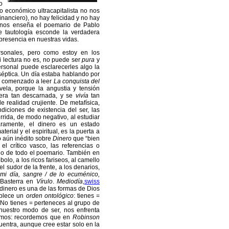
o
 económico ultracapitalista no nos
financiero), no hay felicidad y no hay
 nos enseña el poemario de Pablo
e tautología esconde la verdadera
ipresencia en nuestras vidas.
sonales, pero como estoy en los
i lectura no es, no puede ser
pura
y
rsonal puede esclarecerles algo la
éptica. Un día estaba hablando por
a comenzado a leer
La conquista del
ela, porque la angustia y tensión
 era tan descarnada, y se
vivía
tan
 realidad crujiente. De metafísica,
diciones de existencia del ser, las
errida, de modo negativo, al estudiar
aramente, el dinero es un estado
aterial y el espiritual, es la puerta a
o aún inédito sobre
Dinero
que “bien
l crítico vasco, las referencias o
rgo de todo el poemario. También en
bolo, a los ricos fariseos, al camello
l sudor de la frente, a los denarios,
mi día, sangre / de lo ecuménico,
 Basterra en
Vírulo
.
Mediodía
,
swiss
dinero es una de las formas de Dios
tablece un
orden ontológico
: tienes =
. No tienes = perteneces al grupo de
 nuestro modo de ser, nos enfrenta
ismos: recordemos que en
Robinson
entra, aunque cree estar solo en la