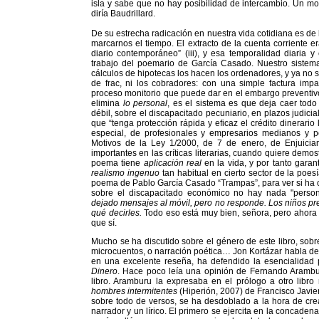
isla y sabe que no hay posibilidad de intercambio. Un m
diría Baudrillard.
De su estrecha radicación en nuestra vida cotidiana es de
marcarnos el tiempo. El extracto de la cuenta corriente e
diario contemporáneo” (iii), y esa temporalidad diaria 
trabajo del poemario de García Casado. Nuestro sistema
cálculos de hipotecas los hacen los ordenadores, y ya no 
de frac, ni los cobradores: con una simple factura im
proceso monitorio que puede dar en el embargo preventiv
elimina
lo personal
, es el sistema es que deja caer tod
débil, sobre el discapacitado pecuniario, en plazos judicia
que “tenga protección rápida y eficaz el crédito dinerario 
especial, de profesionales y empresarios medianos y 
Motivos de la Ley 1/2000, de 7 de enero, de Enjuiciami
importantes en las críticas literarias, cuando quiere dem
poema tiene
aplicación real
en la vida, y por tanto garan
realismo ingenuo
tan habitual en cierto sector de la poes
poema de Pablo García Casado “Trampas”, para ver si ha 
sobre el discapacitado económico no hay nada "perso
dejado mensajes al móvil, pero no responde. Los niños pr
qué decirles.
Todo eso está muy bien, señora, pero ahora
que sí.
Mucho se ha discutido sobre el género de este libro, sobr
microcuentos, o narración poética… Jon Kortázar habla d
en una excelente reseña, ha defendido la esencialidad 
Dinero
. Hace poco leía una opinión de Fernando Arambu
libro. Aramburu la expresaba en el prólogo a otro libr
hombres intermitentes
(Hiperión, 2007) de Francisco Javier 
sobre todo de versos, se ha desdoblado a la hora de cr
narrador y un lírico. El primero se ejercita en la concaden