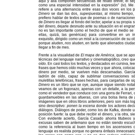
aquí y allá componen secuencias de relato breve; el se
como una especial intensidad en la expresión” (iv). M
refiere a una alternancia entre esas dos voces en los 
Dinero
se dan las dos,
superpuestas
, al mismo tiempo,
prefiero hablar de textos que de poemas o de narraciones
de
Dinero
es llegar al fondo del lector, apelar a su propia 
del dinero, dejarle desnudo ante su situación en el engran
no es tan importante como el hecho de que el medio se 
ellas, quizá, las genéricas) para convertirse en un in
exquisito, dirigido como un misil a la consecución de su ob
porque aluden,
nos
aluden, en tanto que alienados ciudad
llegar a fin de mes.
Frente a la visualidad de
El mapa de América
, que se apo
técnicas del lenguaje narrativo y cinematográfico, creo q
oído. En casi todos los textos, y destacados en cursiva, le
frases que hemos oído muchas veces y que ahora, colocad
dinero por medio, se vuelven más descarnadas. Garcí
ladrón de oído, capaz de sublimar conversaciones sól
muletillas telefónicas, frases hechas, para cargarlas de si
Dinero
es un libro que se oye, aunque sigue siendo notab
veamos de un fogonazo, apenas con un detalle, a la per
como el vendedor que conduce con una gorra de Ferrari, 
guardamuebles en las afueras, con una bolsa llena de
imágenes que en otros libros anteriores, pero son más log
sino descriptivo:
ponen la escena
donde los actores dec
diálogos. Diálogos de poder, como los de Kafka, donde u
posición fuerte: la que debe recibir el dinero, y la otra, 
Con evidente acierto, García Casado ahorra titubeos
excusas saben de antemano que no están siendo escucha
como la referencia al buen tiempo en los ascensores o
lenguaje es realista porque no genera énfasis innecesario