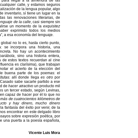
 para llegar a la almendra de las
cualquier calle, y estamos seguros
alización de la lengua popular, algo
 inventario, sí tiene un lugar en la
s las renovaciones literarias, de
enguaje de la calle
, casi siempre sin
 salirse un momento de la
exquisitez
haber exprimido todos los medios
a”, a esa economía del lenguaje.
global no lo es, hasta cierto punto,
: se incorpora una historia, una
oncreta. No hay un acontecimiento
parábola
, sino una historia entera,
s de estos textos recuerdan al cine
influencia es clarísima), que trabajan
tar el acierto de la elección del
 de buena parte de los poemas: el
tutas: allí donde llega
es otro
por
a Casado sabe sacarle partido a ese
ad de
hacer atractivo
un producto mil
 es un tercer estado, según Levinas,
ien capaz de hacer por él lo que no
 más de cuatrocientos kilómetros de
oducto y hay dinero, mucho dinero
la fantasía del éxito por venir, de la
os encontrar en este delgado libro
nsayos sobre expresión poética, por
re una puerta a la poesía española,
Vicente Luis Mora