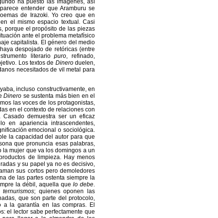
gundo ha puesto las imágenes, así
e parece entender que Aramburu se
poemas de Irazoki. Yo creo que en
 en el mismo espacio textual. Casi
, porque el propósito de las piezas
situación ante el problema metafísico
aje capitalista. El género del medio
haya despojado de retóricas (entre
strumento literario
puro
, refinado,
jetivo. Los textos de
Dinero
duelen,
anos necesitados de vil metal para
yaba, incluso constructivamente, en
ue
Dinero
se sustenta más bien en el
emos las voces de los protagonistas,
as en el contexto de relaciones con
a Casado demuestra ser un eficaz
o en apariencia intrascendentes,
gnificación emocional o sociológica.
le la capacidad del autor para que
sona que pronuncia esas palabras,
o la mujer que va los domingos a un
 productos de limpieza. Hay menos
radas y su papel ya no es decisivo,
laman sus cortos pero demoledores
na de las partes ostenta siempre la
siempre la débil, aquella que
lo debe
.
 y
ternurismos
; quienes oponen las
das, que son parte del protocolo,
 a la garantía en las compras. El
s: el lector sabe perfectamente que